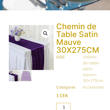
Chemin de
Table Satin
Mauve
30X275CM
UGS
chemin-
de-table-
satin-
mauve-
30x275cm
Catégorie
Accessoires
1
CFA