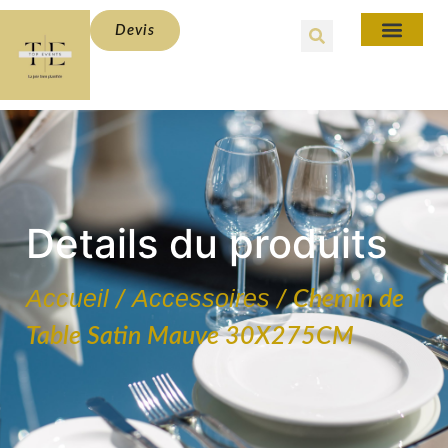
Devis
Details du produits
Accueil
Accessoires
/
/ Chemin de
Table Satin Mauve 30X275CM