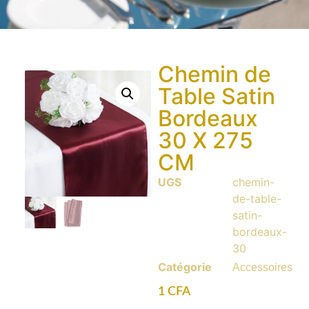
Chemin de
Table Satin
Bordeaux
30 X 275
CM
UGS
chemin-
de-table-
satin-
bordeaux-
30
Catégorie
Accessoires
1
CFA