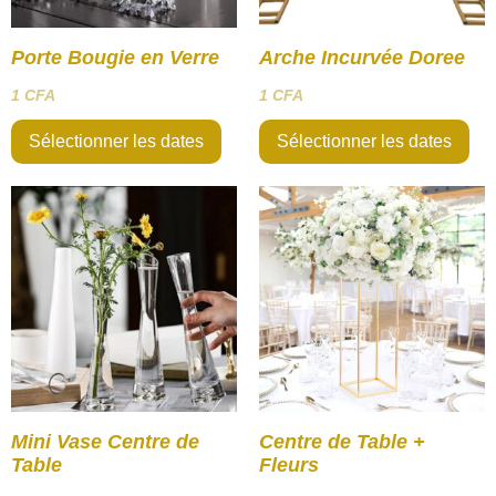
Porte Bougie en Verre
Arche Incurvée Doree
1
CFA
1
CFA
Sélectionner les dates
Sélectionner les dates
Mini Vase Centre de
Centre de Table +
Table
Fleurs