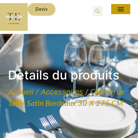
Devis
Details du produits
Accueil
Accessoires
/
/ Chemin de
Table Satin Bordeaux 30 X 275 CM