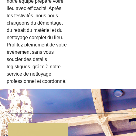
notre équipe prépare votre
lieu avec efficacité. Après
les festivités, nous nous
chargeons du démontage,
du retrait du matériel et du
nettoyage complet du lieu.
Profitez pleinement de votre
événement sans vous
soucier des détails
logistiques, grâce à notre
service de nettoyage
professionnel et coordonné.
C
d
p