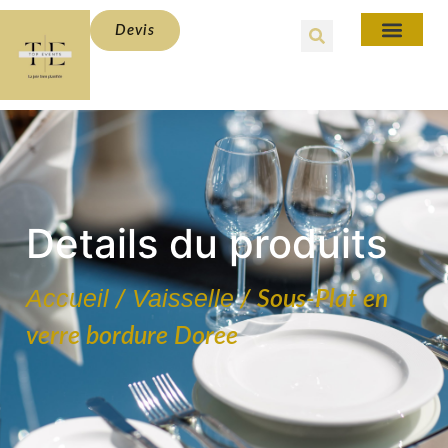
Devis
Details du produits
Accueil
Vaisselle
/
/ Sous-Plat en
verre bordure Doree