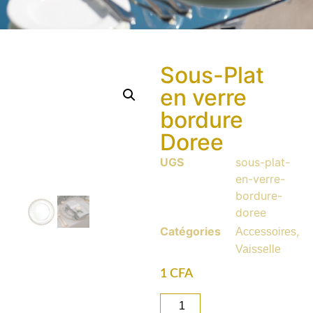
Sous-Plat
en verre
bordure
Doree
UGS
sous-plat-
en-verre-
bordure-
doree
Catégories
,
Accessoires
Vaisselle
1
CFA