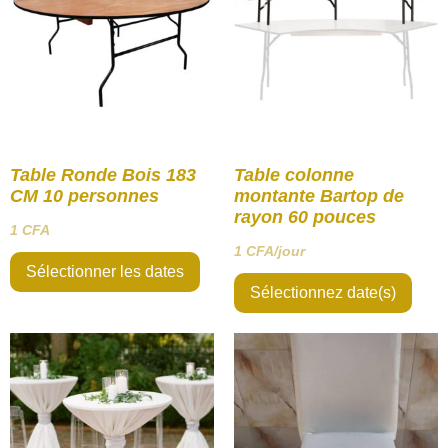
Table Ronde Bois 183
Table colonne
CM 10 personnes
montante Bartop de
rayon 60 pouces
1
CFA
1
CFA
/jour
Sélectionner les dates
Sélectionnez date(s)