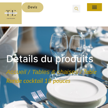
Devis
Details du produits
Accueil
Tables & chaises
/
/ Table
Ronde cocktail 18 pouces