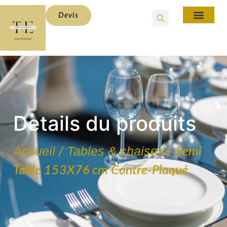
Devis
Details du produits
Accueil
Tables & chaises
/
/ Semi
Table 153X76 cm Contre-Plaqué