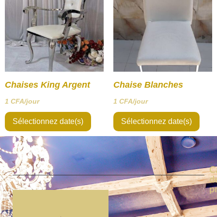
Chaises King Argent
Chaise Blanches
1
CFA
/jour
1
CFA
/jour
Sélectionnez date(s)
Sélectionnez date(s)
C
d
p