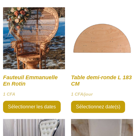
Fauteuil Emmanuelle
Table demi-ronde L 183
En Rotin
CM
1
CFA
1
CFA
/jour
Sélectionner les dates
Sélectionnez date(s)