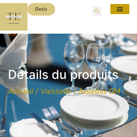
Devis
Details du produits
Accueil
Vaisselle
/
/ Assiettes GM