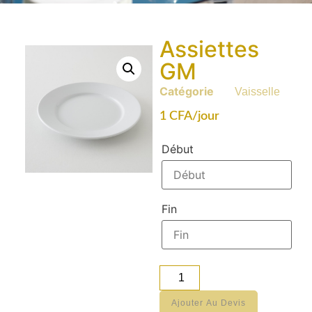
Assiettes
GM
Catégorie
Vaisselle
1
CFA
/jour
Début
Fin
Ajouter Au Devis