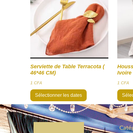
Serviette de Table Terracota (
Houss
46*46 CM)
Ivoire
1
CFA
1
CFA
Sélectionner les dates
Sélec
Catég