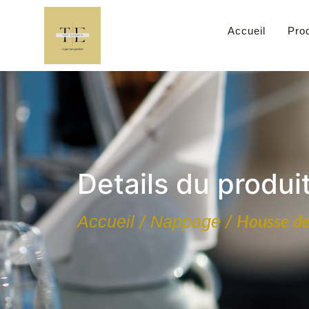
Accueil
Prod
Details du produi
Accueil
Nappage
/
/ Housse de