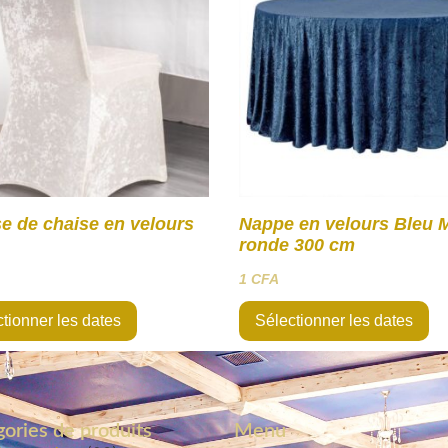
e de chaise en velours
Nappe en velours Bleu 
ronde 300 cm
1
CFA
tionner les dates
Sélectionner les dates
ories de produits
Menu