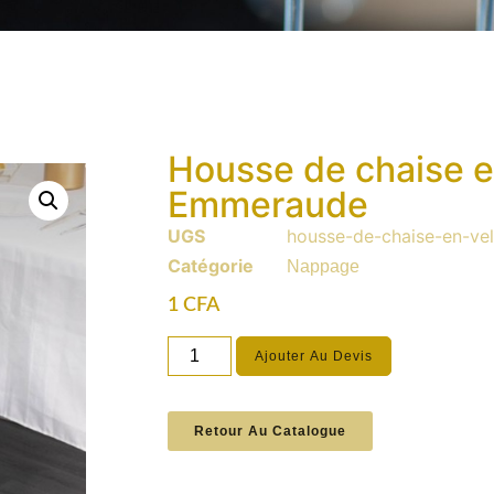
Housse de chaise e
Emmeraude
UGS
housse-de-chaise-en-ve
Catégorie
Nappage
1
CFA
Ajouter Au Devis
Retour Au Catalogue