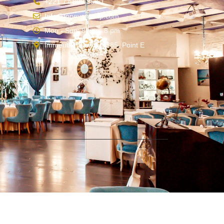
+221 77 809 35 61
Info@topeventsvip.com
Mon - Sun: 8 am - 8 pm
Immeuble Famza 4285, Point E