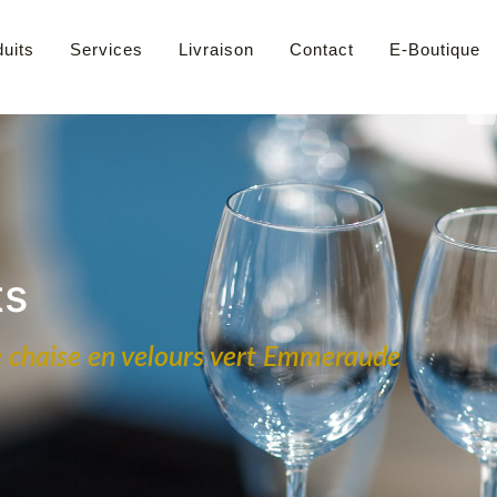
uits
Services
Livraison
Contact
E-Boutique
ts
 chaise en velours vert Emmeraude