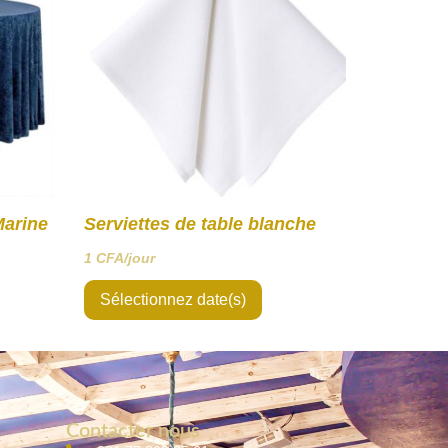
Marine
Serviettes de table blanche
1
CFA
/jour
Sélectionnez date(s)
Contacter nous