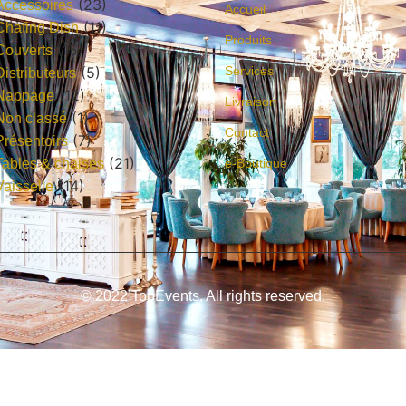
(23)
Accessoires
Accueil
(11)
Chafing Dish
Produits
(15)
Couverts
(5)
Services
Distributeurs
(12)
Nappage
Livraison
(1)
Non classé
Contact
(7)
Présentoirs
(21)
Tables & chaises
e-Boutique
(14)
Vaisselle
© 2022 TopEvents, All rights reserved.