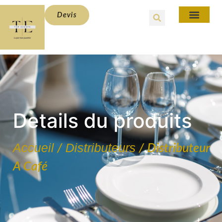
Devis
Details du produits
Accueil
Distributeurs
/
/ Distributeur
A Café