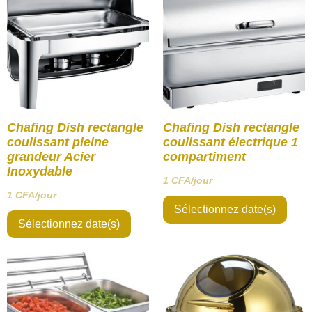
Chafing Dish rectangle
Chafing Dish rectangle
coulissant pleine
coulissant électrique 1
grandeur Acier
compartiment
Inoxydable
1
CFA
/jour
1
CFA
/jour
Sélectionnez date(s)
Sélectionnez date(s)