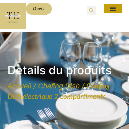
Devis
Details du produits
Accueil
Chafing Dish
/
/ Chafing
Dish électrique 2 compartiments