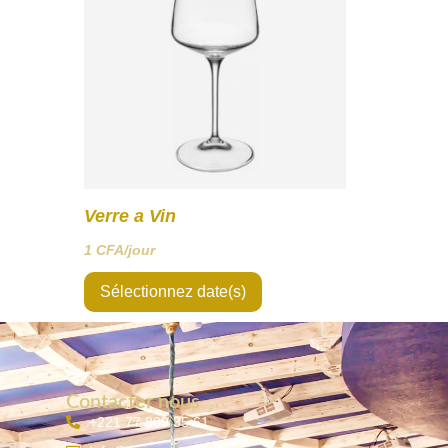
Verre a Vin
1
CFA
/jour
Sélectionnez date(s)
Contacter nous
+221 77 809 35 61