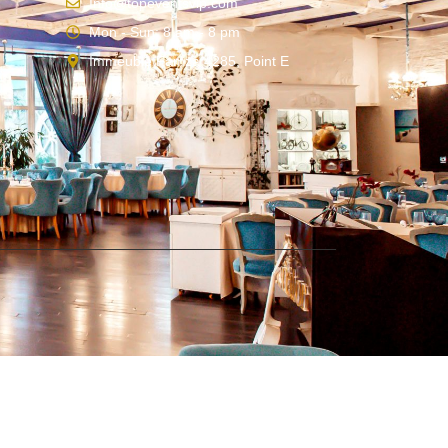
Info@topeventsvip.com
Mon - Sun: 8 am - 8 pm
Immeuble Famza 4285, Point E