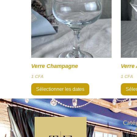
Verre Champagne
Verre 
1
CFA
1
CFA
Sélectionner les dates
Sélec
Catég