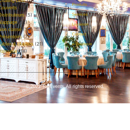
(11)
Chafing Dish
Produits
(15)
Couverts
(5)
Services
Distributeurs
(12)
Nappage
Livraison
(1)
Non classé
Contact
(7)
Présentoirs
(21)
Tables & chaises
e-Boutique
(14)
Vaisselle
© 2022 TopEvents, All rights reserved.