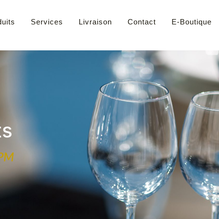
uits
Services
Livraison
Contact
E-Boutique
ts
 PM