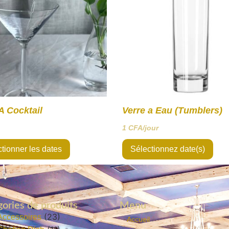
A Cocktail
Verre a Eau (Tumblers)
1
CFA
/jour
tionner les dates
Sélectionnez date(s)
ories de produits
Menu
(23)
Accessoires
Accueil