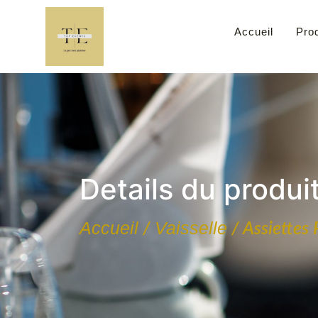
Accueil
Prod
Details du produi
Accueil
Vaisselle
/
/ Assiettes