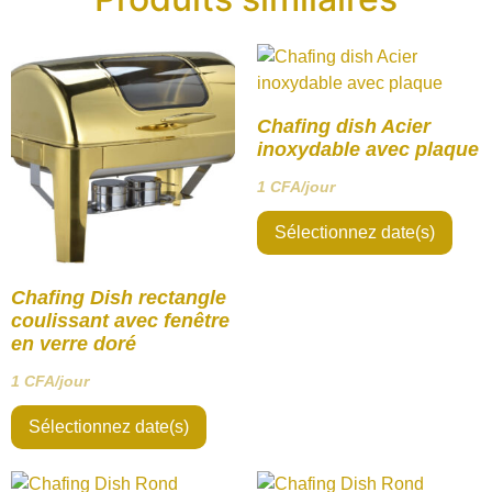
Chafing dish Acier
inoxydable avec plaque
1
CFA
/jour
Sélectionnez date(s)
Chafing Dish rectangle
coulissant avec fenêtre
en verre doré
1
CFA
/jour
Sélectionnez date(s)