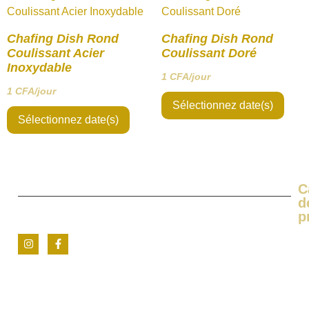
Chafing Dish Rond
Chafing Dish Rond
Coulissant Acier
Coulissant Doré
Inoxydable
1
CFA
/jour
1
CFA
/jour
Sélectionnez date(s)
Sélectionnez date(s)
C
d
p