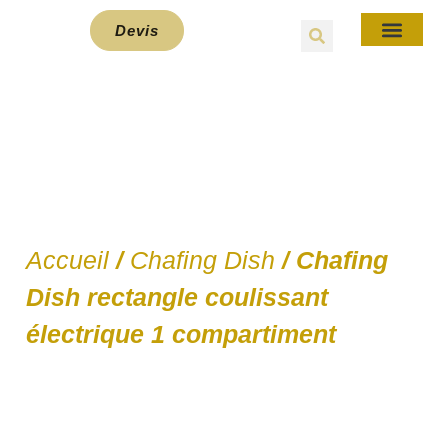
Devis
E-Bou
Details du produits
Accueil
/
Chafing Dish
/ Chafing
Dish rectangle coulissant
électrique 1 compartiment