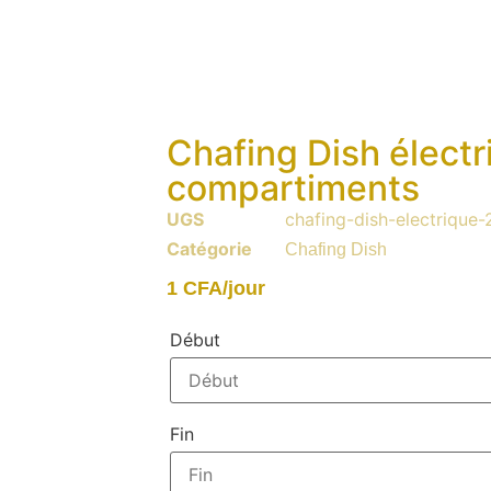
Chafing Dish électr
compartiments
UGS
chafing-dish-electrique
Catégorie
Chafing Dish
1
CFA
/jour
Début
Fin