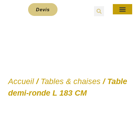
Devis
E-Bou
Accueil
/
Tables & chaises
/ Table
demi-ronde L 183 CM