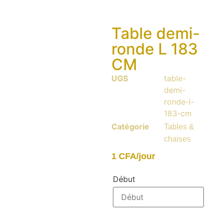
Table demi-
ronde L 183
CM
UGS
table-
demi-
ronde-l-
183-cm
Catégorie
Tables &
chaises
1
CFA
/jour
Début