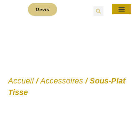
Devis
E-Bou
Details du produits
Accueil
/
Accessoires
/ Sous-Plat
Tisse