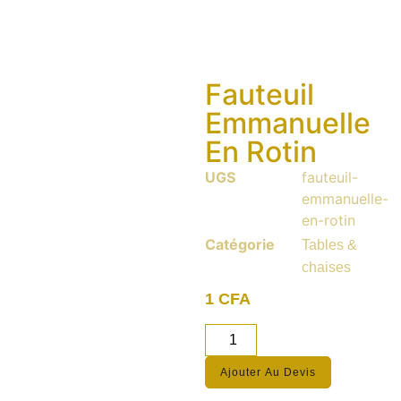
Fauteuil
Emmanuelle
En Rotin
UGS
fauteuil-
emmanuelle-
en-rotin
Catégorie
Tables &
chaises
1
CFA
Ajouter Au Devis