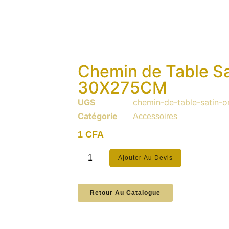
Chemin de Table S
30X275CM
UGS
chemin-de-table-satin
Catégorie
Accessoires
1
CFA
Ajouter Au Devis
Retour Au Catalogue