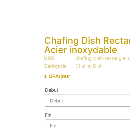
Chafing Dish Recta
Acier inoxydable
UGS
chafing-dish-rectangle-
Catégorie
Chafing Dish
1
CFA
/jour
Début
Fin